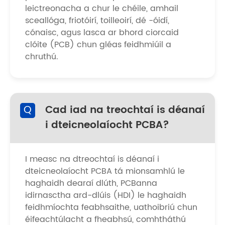
leictreonacha a chur le chéile, amhail
sceallóga, friotóirí, toilleoirí, dé -óidí,
cónaisc, agus lasca ar bhord ciorcaid
clóite (PCB) chun gléas feidhmiúil a
chruthú.
Q
Cad iad na treochtaí is déanaí
i dteicneolaíocht PCBA?
I measc na dtreochtaí is déanaí i
dteicneolaíocht PCBA tá mionsamhlú le
haghaidh dearaí dlúth, PCBanna
idirnasctha ard-dlúis (HDI) le haghaidh
feidhmíochta feabhsaithe, uathoibriú chun
éifeachtúlacht a fheabhsú, comhtháthú