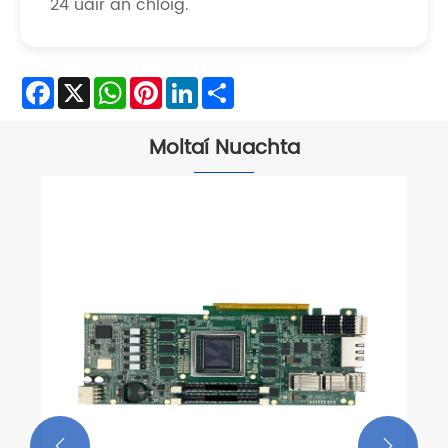
24 uair an chloig.
Facebook
X
WhatsApp
Pinterest
LinkedIn
Share
Moltaí Nuachta

