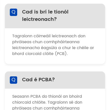
Q
Cad is brí le tionól
leictreonach?
Tagraíonn cóimeáil leictreonach don
phróiseas chun comhpháirteanna
leictreonacha éagsúla a chur le chéile ar
bhord ciorcaid clóite (PCB).
Q
Cad é PCBA?
Seasann PCBA do thionól an bhoird
chiorcaid chlóite. Tagraíonn sé don
phróiseas chun comhpháirteanna