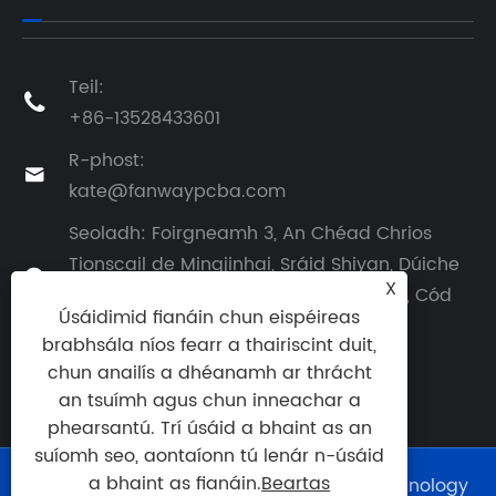
Teil:

+86-13528433601
R-phost:

kate@fanwaypcba.com
Seoladh: Foirgneamh 3, An Chéad Chrios
Tionscail de Mingjinhai, Sráid Shiyan, Dúiche

X
Bao'an, Shenzhen, Guangdong, an tSín, Cód
Úsáidimid fianáin chun eispéireas
Zip: 518108
brabhsála níos fearr a thairiscint duit,
chun anailís a dhéanamh ar thrácht
an tsuímh agus chun inneachar a
phearsantú. Trí úsáid a bhaint as an
suíomh seo, aontaíonn tú lenár n-úsáid
a bhaint as fianáin.
Beartas
Cóipcheart © 2025 Shenzhen Fanway Technology