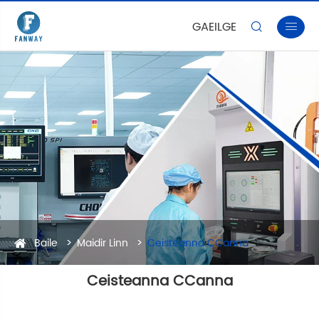
GAEILGE


Baile
Maidir Linn
Ceisteanna CCanna
Ceisteanna CCanna