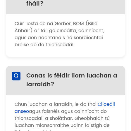
fháil?
Cuir liosta de na Gerber, BOM (Bille
Ábhair) ar fáil go cineálta, cainníocht,
agus aon riachtanais nó sonraíochtaí
breise do do thionscadal.
Q
Conas is féidir liom luachan a
iarraidh?
Chun luachan a iarraidh, le do thoil
Cliceáil
anseo
agus faisnéis agus cainníocht do
thionscadail a sholáthar. Gheobhaidh tú
luachan mionsonraithe uainn laistigh de