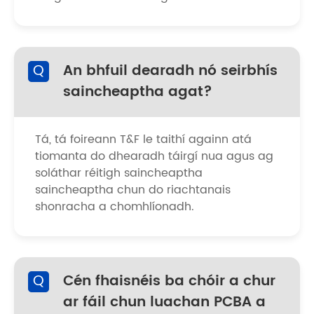
Q
An bhfuil dearadh nó seirbhís
saincheaptha agat?
Tá, tá foireann T&F le taithí againn atá
tiomanta do dhearadh táirgí nua agus ag
soláthar réitigh saincheaptha
saincheaptha chun do riachtanais
shonracha a chomhlíonadh.
Q
Cén fhaisnéis ba chóir a chur
ar fáil chun luachan PCBA a