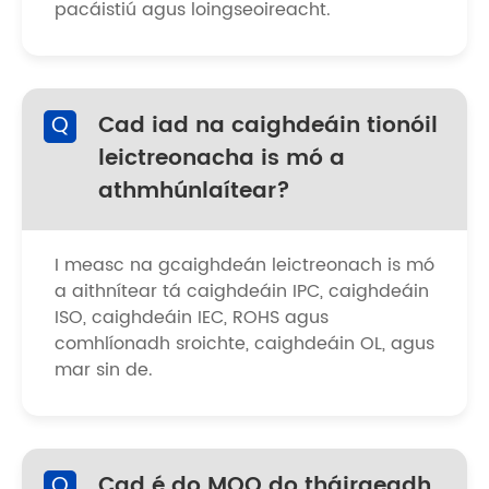
pacáistiú agus loingseoireacht.
Q
Cad iad na caighdeáin tionóil
leictreonacha is mó a
athmhúnlaítear?
I measc na gcaighdeán leictreonach is mó
a aithnítear tá caighdeáin IPC, caighdeáin
ISO, caighdeáin IEC, ROHS agus
comhlíonadh sroichte, caighdeáin OL, agus
mar sin de.
Q
Cad é do MOQ do tháirgeadh