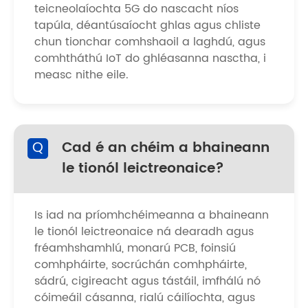
teicneolaíochta 5G do nascacht níos
tapúla, déantúsaíocht ghlas agus chliste
chun tionchar comhshaoil ​​a laghdú, agus
comhtháthú IoT do ghléasanna nasctha, i
measc nithe eile.
Q
Cad é an chéim a bhaineann
le tionól leictreonaice?
Is iad na príomhchéimeanna a bhaineann
le tionól leictreonaice ná dearadh agus
fréamhshamhlú, monarú PCB, foinsiú
comhpháirte, socrúchán comhpháirte,
sádrú, cigireacht agus tástáil, imfhálú nó
cóimeáil cásanna, rialú cáilíochta, agus