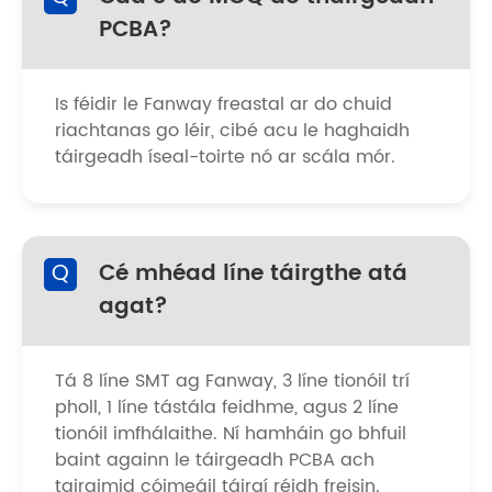
PCBA?
Is féidir le Fanway freastal ar do chuid
riachtanas go léir, cibé acu le haghaidh
táirgeadh íseal-toirte nó ar scála mór.
Q
Cé mhéad líne táirgthe atá
agat?
Tá 8 líne SMT ag Fanway, 3 líne tionóil trí
pholl, 1 líne tástála feidhme, agus 2 líne
tionóil imfhálaithe. Ní hamháin go bhfuil
baint againn le táirgeadh PCBA ach
tairgimid cóimeáil táirgí réidh freisin.