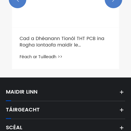
Cad a Dhéanann Tionól THT PCB ina
Rogha Iontaofa maidir le
Déantúsaíocht Leictreonach Ard-
Féach ar Tuilleadh >>
Marthanachta?
MAIDIR LINN
TÁIRGEACHT
SCÉAL